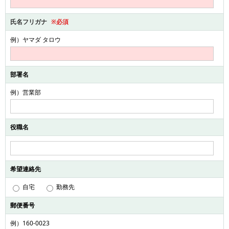
氏名フリガナ
※必須
例）ヤマダ タロウ
部署名
例）営業部
役職名
希望連絡先
自宅
勤務先
郵便番号
例）160-0023