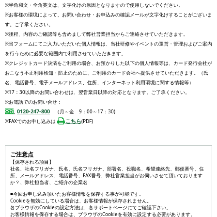
※半角和文・全角英文は、文字化けの原因となりますので使用しないでください。
※お客様の環境によって、お問い合わせ・お申込みの確認メールが文字化けすることがございま
す。ご了承ください。
※後程、内容のご確認等も含めまして弊社営業担当からご連絡させていただきます。
※当フォームにてご入力いただいた個人情報は、当社研修やイベントの運営・管理およびご案内
を行うために必要な範囲内で利用させていただきます。
※クレジットカード決済をご利用の場合、お預かりした以下の個人情報等は、カード発行会社が
おこなう不正利用検知・防止のために、ご利用のカード会社へ提供させていただきます。（氏
名、電話番号、電子メールアドレス、住所、インターネット利用環境に関する情報等）
※17：30以降のお問い合わせは、翌営業日以降の対応となります。ご了承ください。
※お電話でのお問い合せ：
0120-247-800
（月～金 9：00～17：30)
こちら
※FAXでのお申し込みは
(PDF)
ご注意点
【保存される項目】
社名、社名フリガナ、氏名、氏名フリガナ、部署名、役職名、希望連絡先、郵便番号、住
所、メールアドレス、電話番号、FAX番号、弊社営業担当がお伺いさせて頂いております
か？、弊社担当者、ご紹介の企業名
■今回お申し込み頂いたお客様情報を保存する事が可能です。
Cookieを無効にしている場合は、お客様情報が保存されません。
各ブラウザのCookieの設定方法は、各サポートページにてご確認下さい。
お客様情報を保存する場合は、ブラウザのCookieを有効に設定する必要があります。