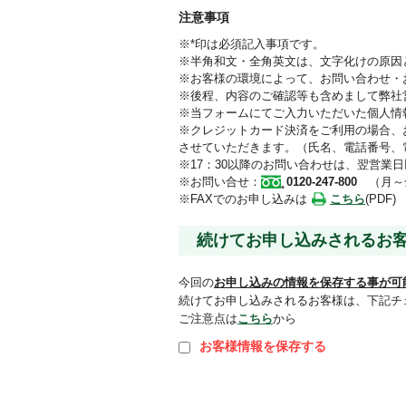
注意事項
※*印は必須記入事項です。
※半角和文・全角英文は、文字化けの原因
※お客様の環境によって、お問い合わせ・
※後程、内容のご確認等も含めまして弊社
※当フォームにてご入力いただいた個人情
※クレジットカード決済をご利用の場合、
させていただきます。（氏名、電話番号、
※17：30以降のお問い合わせは、翌営業
※お問い合せ：
0120-247-800
（月～金 
※FAXでのお申し込みは
こちら
(PDF)
続けてお申し込みされるお
今回の
お申し込みの情報を保存する事が可
続けてお申し込みされるお客様は、下記チ
ご注意点は
こちら
から
お客様情報を保存する