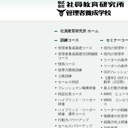
社員教育研究所 ホーム
訓練コース
セミナーコ
管理者養成基礎コース
現代の管理学Ⅰ
管理者養成基礎3日間極限
現代の管理学 
コース
リーダーの条件
情熱コース
リーダーの条件
指導力開発訓練
GO!フレッシ
上級訓練
【通学】GO!
セールス特訓
動学（2日間）
フレッシュマン颯爽研修
新人行動力研修
特設社長コース
MMS ヒュー
ハイブリッド・リーダー
MMS コンセ
研修
ス
ハイブリッド・リーダー
リーダーの戦略
研修 通学コース
後継者の社長学
行動力パワーアップ
組織力向上研修
セールスパワーアップ