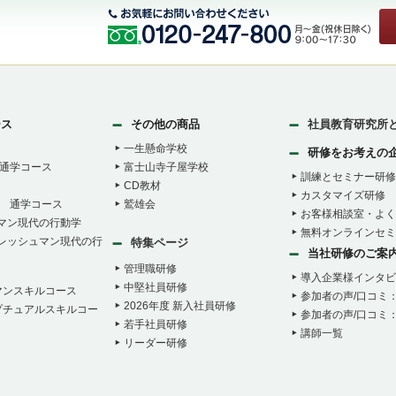
ース
その他の商品
社員教育研究所
一生懸命学校
研修をお考えの
通学コース
富士山寺子屋学校
訓練とセミナー研修
CD教材
カスタマイズ研修
 通学コース
鷲雄会
お客様相談室・よく
ュマン現代の行動学
無料オンラインセミ
フレッシュマン現代の行
特集ページ
当社研修のご案
管理職研修
導入企業様インタビ
中堅社員研修
マンスキルコース
参加者の声/口コミ
2026年度 新入社員研修
プチュアルスキルコー
参加者の声/口コミ
若手社員研修
講師一覧
リーダー研修