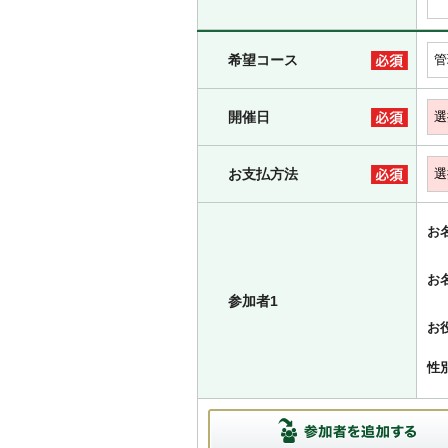
希望コース
開催日
お支払方法
お
お
参加者1
お
性