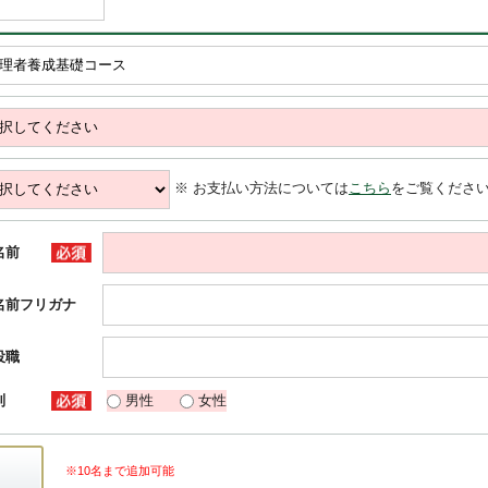
※ お支払い方法については
こちら
をご覧くださ
名前
名前フリガナ
役職
別
男性
女性
※10名まで追加可能