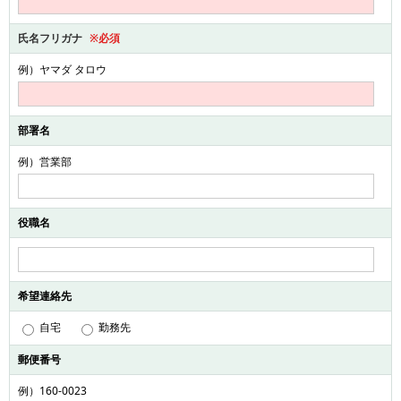
氏名フリガナ
※必須
例）ヤマダ タロウ
部署名
例）営業部
役職名
希望連絡先
自宅
勤務先
郵便番号
例）160-0023