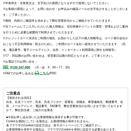
※半角和文・全角英文は、文字化けの原因となりますので使用しないでください。
※お客様の環境によって、お問い合わせ・お申込みの確認メールが文字化けすることがございま
す。ご了承ください。
※後程、内容のご確認等も含めまして弊社営業担当からご連絡させていただきます。
※当フォームにてご入力いただいた個人情報は、当社研修やイベントの運営・管理およびご案内
を行うために必要な範囲内で利用させていただきます。
※クレジットカード決済をご利用の場合、お預かりした以下の個人情報等は、カード発行会社が
おこなう不正利用検知・防止のために、ご利用のカード会社へ提供させていただきます。（氏
名、電話番号、電子メールアドレス、住所、インターネット利用環境に関する情報等）
※17：30以降のお問い合わせは、翌営業日以降の対応となります。ご了承ください。
※お電話でのお問い合せ：
0120-247-800
（月～金 9：00～17：30)
こちら
※FAXでのお申し込みは
(PDF)
ご注意点
【保存される項目】
社名、社名フリガナ、氏名、氏名フリガナ、部署名、役職名、希望連絡先、郵便番号、住
所、メールアドレス、電話番号、FAX番号、弊社営業担当がお伺いさせて頂いております
か？、弊社担当者、ご紹介の企業名
■今回お申し込み頂いたお客様情報を保存する事が可能です。
Cookieを無効にしている場合は、お客様情報が保存されません。
各ブラウザのCookieの設定方法は、各サポートページにてご確認下さい。
お客様情報を保存する場合は、ブラウザのCookieを有効に設定する必要があります。