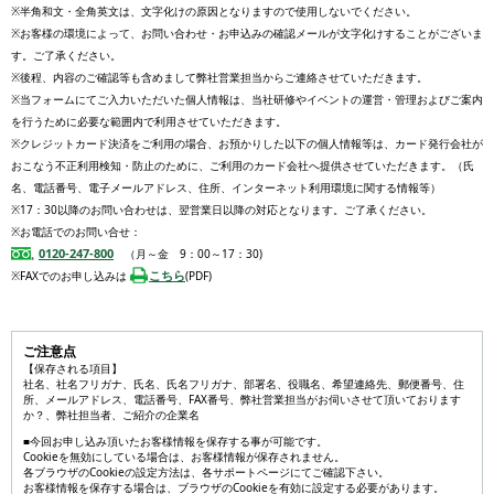
※半角和文・全角英文は、文字化けの原因となりますので使用しないでください。
※お客様の環境によって、お問い合わせ・お申込みの確認メールが文字化けすることがございま
す。ご了承ください。
※後程、内容のご確認等も含めまして弊社営業担当からご連絡させていただきます。
※当フォームにてご入力いただいた個人情報は、当社研修やイベントの運営・管理およびご案内
を行うために必要な範囲内で利用させていただきます。
※クレジットカード決済をご利用の場合、お預かりした以下の個人情報等は、カード発行会社が
おこなう不正利用検知・防止のために、ご利用のカード会社へ提供させていただきます。（氏
名、電話番号、電子メールアドレス、住所、インターネット利用環境に関する情報等）
※17：30以降のお問い合わせは、翌営業日以降の対応となります。ご了承ください。
※お電話でのお問い合せ：
0120-247-800
（月～金 9：00～17：30)
こちら
※FAXでのお申し込みは
(PDF)
ご注意点
【保存される項目】
社名、社名フリガナ、氏名、氏名フリガナ、部署名、役職名、希望連絡先、郵便番号、住
所、メールアドレス、電話番号、FAX番号、弊社営業担当がお伺いさせて頂いております
か？、弊社担当者、ご紹介の企業名
■今回お申し込み頂いたお客様情報を保存する事が可能です。
Cookieを無効にしている場合は、お客様情報が保存されません。
各ブラウザのCookieの設定方法は、各サポートページにてご確認下さい。
お客様情報を保存する場合は、ブラウザのCookieを有効に設定する必要があります。