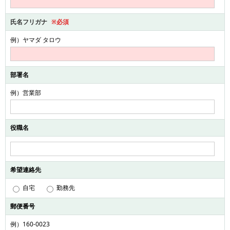
氏名フリガナ
※必須
例）ヤマダ タロウ
部署名
例）営業部
役職名
希望連絡先
自宅
勤務先
郵便番号
例）160-0023