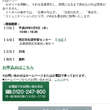
のはいつ？
セオリーを理解し、それを反復実行し、習慣になるまで高めなければ意味が
ありません。
リーダーの条件では、「仕事の与え方」、「注意の仕方」、「誉め方」、
「コミュニケーションのとり方」の4点を重点的に指導いたします。
～開催概要～
【 日程 】
平成29年3月9日（木）
14:00～16:30
【 会場 】
明石市生涯学習センター
【
地図
】
兵庫県明石市東仲ノ町6−1
【 定員 】
20名
【 費用 】
無料
お申込みはこちら
※お問い合わせはホームページまたはお電話で承っております。
■ホームページからのお問い合わせは、
こちら
から