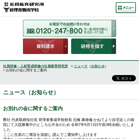
社員研修・人材育成研修の社員教育研究所
>
ニュース
（
お知らせ
）
> お別れの会に関するご案内
ニュース（お知らせ）
お別れの会に関するご案内
弊社 代表取締役社長 管理者養成学校校長 元橋 康雄儀 かねてより自宅近くの病
院にて入院療養中のところ心不全のため 令和7年9月13日午前3時永眠いたしま
した
ここに生前のご厚誼を深謝し 謹んでご通知申し上げます