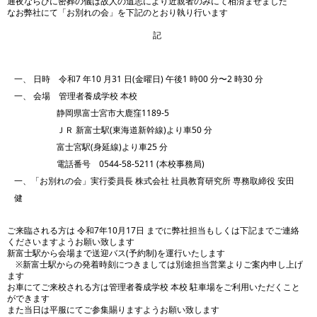
通夜ならびに密葬の儀は故人の遺志により近親者のみにて相済ませました
なお弊社にて「お別れの会」を下記のとおり執り行います
記
一、 日時 令和7 年10 月31 日(金曜日) 午後1 時00 分〜2 時30 分
一、 会場 管理者養成学校 本校
静岡県富士宮市大鹿窪1189-5
ＪＲ 新富士駅(東海道新幹線)より車50 分
富士宮駅(身延線)より車25 分
電話番号 0544-58-5211 (本校事務局)
一、「お別れの会」実行委員長 株式会社 社員教育研究所 専務取締役 安田
健
ご来臨される方は 令和7年10月17日 までに弊社担当もしくは下記までご連絡
くださいますようお願い致します
新富士駅から会場まで送迎バス(予約制)を運行いたします
※新富士駅からの発着時刻につきましては別途担当営業よりご案内申し上げ
ます
お車にてご来校される方は管理者養成学校 本校 駐車場をご利用いただくこと
ができます
また当日は平服にてご参集賜りますようお願い致します