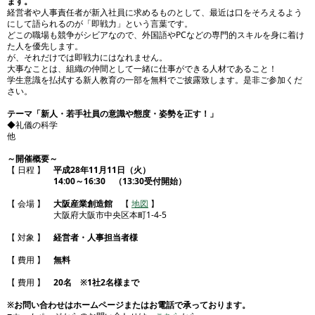
ます。
経営者や人事責任者が新入社員に求めるものとして、最近は口をそろえるよう
にして語られるのが「即戦力」という言葉です。
どこの職場も競争がシビアなので、外国語やPCなどの専門的スキルを身に着け
た人を優先します。
が、それだけでは即戦力にはなれません。
大事なことは、組織の仲間として一緒に仕事ができる人材であること！
学生意識を払拭する新人教育の一部を無料でご披露致します。是非ご参加くだ
さい。
テーマ「新人・若手社員の意識や態度・姿勢を正す！」
◆礼儀の科学
他
～開催概要～
【 日程 】
平成28年
11月11日（火）
14:00
～16:30
（13
:
30受付開始）
【 会場 】
大阪産業創造館
【
地図
】
大阪府大阪市中央区本町1-4-5
【 対象 】
経営者・人事担当者様
【 費用 】
無料
【 費用 】
20名 ※1社2名様まで
※お問い合わせはホームページまたはお電話で承っております。