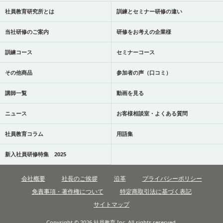
社員教育研究所とは
訓練とセミナー研修の違い
当社研修のご案内
研修をお考えの企業様
訓練コース
セミナーコース
その他商品
参加者の声（口コミ）
講師一覧
動画を見る
ニュース
お客様相談室・よくある質問
社員教育コラム
用語集
新入社員研修特集 2025
会社概要
社長のご挨拶
沿革
プライバシーポリシー
免責事項・著作権について
特定商取引法に基づく表記
サイトマップ
Copyright © 2026 社員教育,Inc. All rights reserved.