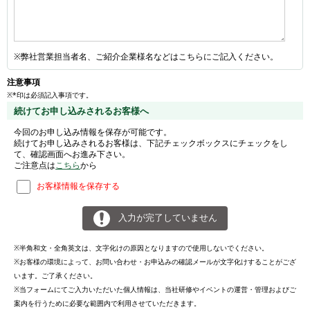
※弊社営業担当者名、ご紹介企業様名などはこちらにご記入ください。
注意事項
※*印は必須記入事項です。
続けてお申し込みされるお客様へ
今回のお申し込み情報を保存が可能です。
続けてお申し込みされるお客様は、下記チェックボックスにチェックをし
て、確認画面へお進み下さい。
ご注意点は
こちら
から
お客様情報を保存する
入力が完了していません
※半角和文・全角英文は、文字化けの原因となりますので使用しないでください。
※お客様の環境によって、お問い合わせ・お申込みの確認メールが文字化けすることがござ
います。ご了承ください。
※当フォームにてご入力いただいた個人情報は、当社研修やイベントの運営・管理およびご
案内を行うために必要な範囲内で利用させていただきます。