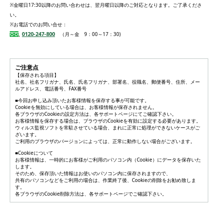
※金曜日17:30以降のお問い合わせは、翌月曜日以降のご対応となります。ご了承くださ
い。
※お電話でのお問い合せ：
0120-247-800
（月～金 9：00～17：30)
ご注意点
【保存される項目】
社名、社名フリガナ、氏名、氏名フリガナ、部署名、役職名、郵便番号、住所、メー
ルアドレス、電話番号、FAX番号
■今回お申し込み頂いたお客様情報を保存する事が可能です。
Cookieを無効にしている場合は、お客様情報が保存されません。
各ブラウザのCookieの設定方法は、各サポートページにてご確認下さい。
お客様情報を保存する場合は、ブラウザのCookieを有効に設定する必要があります。
ウィルス監視ソフトを常駐させている場合、まれに正常に処理ができないケースがご
ざいます。
ご利用のブラウザのバージョンによっては、正常に動作しない場合がございます。
■Cookieについて
お客様情報は、一時的にお客様がご利用のパソコン内（Cookie）にデータを保存いた
します。
そのため、保存頂いた情報はお使いのパソコン内に保存されますので、
共有のパソコンなどをご利用の場合は、作業終了後、Cookieの削除をお勧め致しま
す。
各ブラウザのCookie削除方法は、各サポートページでご確認下さい。