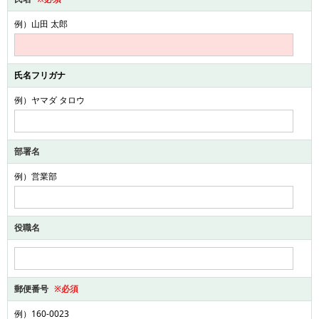
例）山田 太郎
氏名フリガナ
例）ヤマダ タロウ
部署名
例）営業部
役職名
郵便番号
※必須
例）160-0023