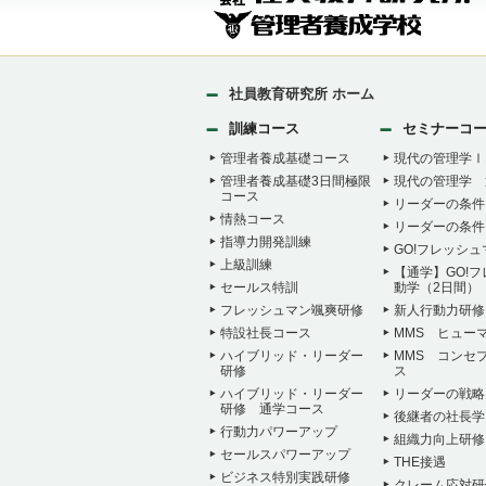
社員教育研究所 ホーム
訓練コース
セミナーコ
管理者養成基礎コース
現代の管理学Ⅰ
管理者養成基礎3日間極限
現代の管理学 
コース
リーダーの条件
情熱コース
リーダーの条件
指導力開発訓練
GO!フレッシ
上級訓練
【通学】GO!
セールス特訓
動学（2日間）
フレッシュマン颯爽研修
新人行動力研修
特設社長コース
MMS ヒュー
ハイブリッド・リーダー
MMS コンセ
研修
ス
ハイブリッド・リーダー
リーダーの戦略
研修 通学コース
後継者の社長学
行動力パワーアップ
組織力向上研修
セールスパワーアップ
THE接遇
ビジネス特別実践研修
クレーム応対研