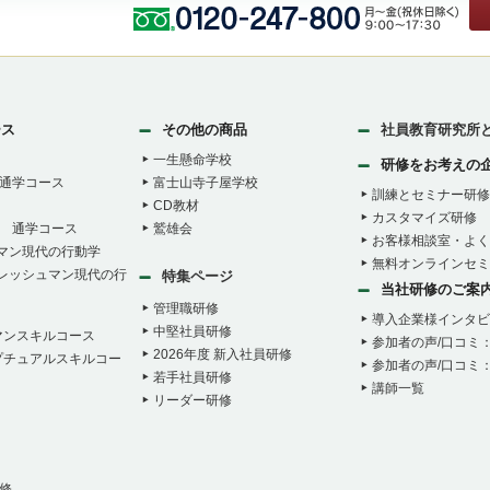
ース
その他の商品
社員教育研究所
一生懸命学校
研修をお考えの
通学コース
富士山寺子屋学校
訓練とセミナー研修
CD教材
カスタマイズ研修
 通学コース
鷲雄会
お客様相談室・よく
ュマン現代の行動学
無料オンラインセミ
フレッシュマン現代の行
特集ページ
当社研修のご案
管理職研修
導入企業様インタビ
中堅社員研修
マンスキルコース
参加者の声/口コミ
2026年度 新入社員研修
プチュアルスキルコー
参加者の声/口コミ
若手社員研修
講師一覧
リーダー研修
修