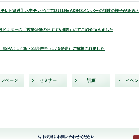
【テレビ放映】ネ申テレビにて12月19日AKB48メンバーの訓練の様子が放送
HRドクターの「営業研修のおすすめ9選」にてご紹介頂きました
週刊SPA！1／16・23合併号（1／9発売）に掲載されました
ャンペーン
セミナー
訓練
イベン