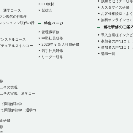
訓練とセミナー研修
CD教材
カスタマイズ研修
 通学コース
鷲雄会
お客様相談室・よく
ュマン現代の行動学
無料オンラインセミ
フレッシュマン現代の行
特集ページ
当社研修のご案
管理職研修
導入企業様インタビ
中堅社員研修
マンスキルコース
参加者の声/口コミ
2026年度 新入社員研修
プチュアルスキルコー
参加者の声/口コミ
若手社員研修
講師一覧
リーダー研修
修
…その実現
…その実現 通学コー
して問題解決学
して問題解決学 通学コ
止研修
修