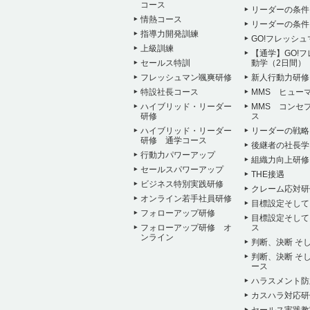
コース
リーダーの条件
情熱コース
リーダーの条件
指導力開発訓練
GO!フレッシ
上級訓練
【通学】GO!
セールス特訓
動学（2日間）
フレッシュマン颯爽研修
新人行動力研修
特設社長コース
MMS ヒュー
ハイブリッド・リーダー
MMS コンセ
研修
ス
ハイブリッド・リーダー
リーダーの戦略
研修 通学コース
後継者の社長学
行動力パワーアップ
組織力向上研修
セールスパワーアップ
THE接遇
ビジネス特別実践研修
クレーム応対研
オンライン若手社員研修
目標設定そして
フォローアップ研修
目標設定そして
フォローアップ研修 オ
ス
ンライン
判断、決断 そ
判断、決断 そ
ース
ハラスメント防
カスハラ対応研