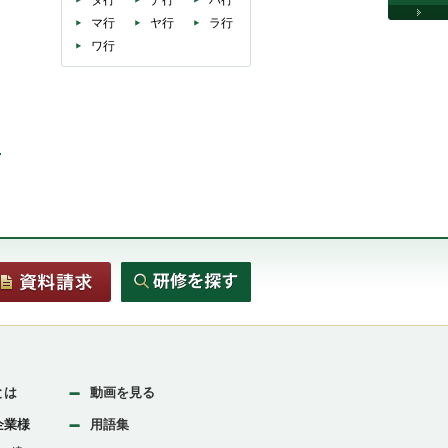
タ行
ナ行
ハ行
マ行
ヤ行
ラ行
ワ行
とは
動画を見る
企業様
用語集