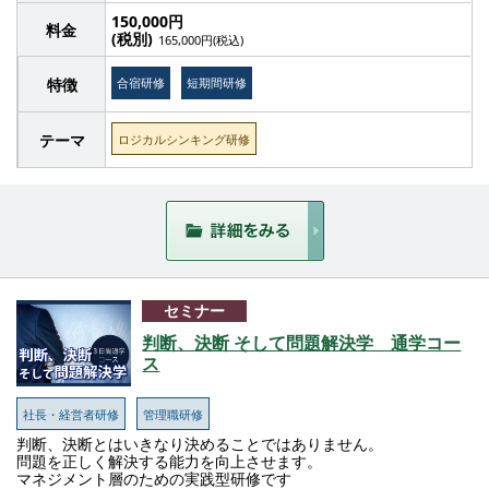
150,000円
料金
(税別)
165,000円(税込)
特徴
合宿研修
短期間研修
テーマ
ロジカルシンキング研修
セミナー
判断、決断 そして問題解決学 通学コー
ス
社長・経営者研修
管理職研修
判断、決断とはいきなり決めることではありません。
問題を正しく解決する能力を向上させます。
マネジメント層のための実践型研修です