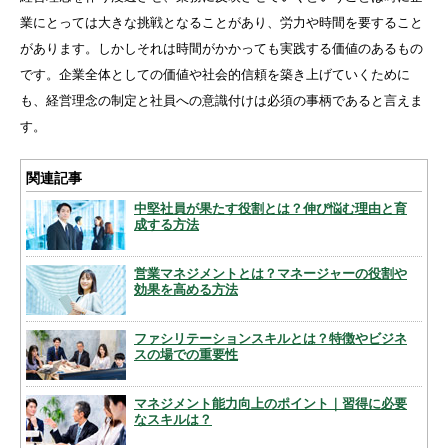
業にとっては大きな挑戦となることがあり、労力や時間を要すること
があります。しかしそれは時間がかかっても実践する価値のあるもの
です。企業全体としての価値や社会的信頼を築き上げていくために
も、経営理念の制定と社員への意識付けは必須の事柄であると言えま
す。
関連記事
中堅社員が果たす役割とは？伸び悩む理由と育
成する方法
営業マネジメントとは？マネージャーの役割や
効果を高める方法
ファシリテーションスキルとは？特徴やビジネ
スの場での重要性
マネジメント能力向上のポイント｜習得に必要
なスキルは？