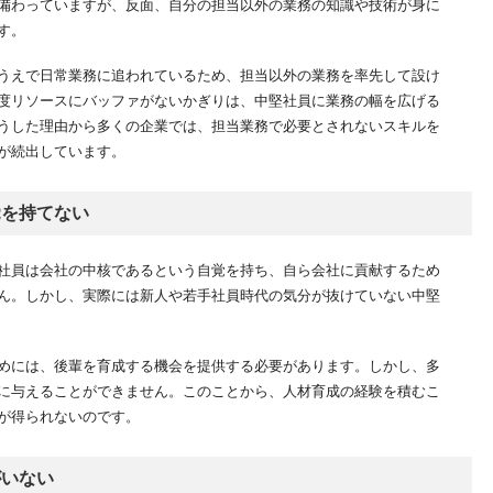
備わっていますが、反面、自分の担当以外の業務の知識や技術が身に
す。
うえで日常業務に追われているため、担当以外の業務を率先して設け
度リソースにバッファがないかぎりは、中堅社員に業務の幅を広げる
うした理由から多くの企業では、担当業務で必要とされないスキルを
が続出しています。
覚を持てない
社員は会社の中核であるという自覚を持ち、自ら会社に貢献するため
ん。しかし、実際には新人や若手社員時代の気分が抜けていない中堅
めには、後輩を育成する機会を提供する必要があります。しかし、多
に与えることができません。このことから、人材育成の経験を積むこ
が得られないのです。
がいない