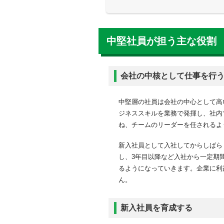
中堅社員が担う主な役割
会社の中核として仕事を
新入社員を育成する
中堅社員が担う主な役割
現場と管理職との調整を
期待する役割を果たせな
会社の中核として仕事を行
十分なスキルアップがで
会社の中核であるという
中堅層の社員は会社の中心として高
中堅社員を育成できる人
ジネススキルを業務で発揮し、社内
期待する役割を果たせる
ね、チームのリーダーを任されるよ
現状を把握する
新入社員として入社してからしばら
キャリアの展望を示す
し、3年目以降など入社から一定期
新しいことにチャレンジ
るようになっていきます。企業に利
「会社に貢献してくれる
ん。
新入社員を育成する