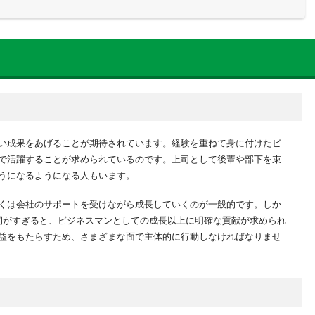
行う
する
い中堅社員が出てきてしまう理由
う
きていない
自覚を持てない
い成果をあげることが期待されています。経験を重ねて身に付けたビ
材がいない
で活躍することが求められているのです。上司として後輩や部下を束
中堅社員を育成する方法
うになるようになる人もいます。
くは会社のサポートを受けながら成長していくのが一般的です。しか
間がすぎると、ビジネスマンとしての成長以上に明確な貢献が求められ
させる
益をもたらすため、さまざまな面で主体的に行動しなければなりませ
中堅社員を育成しよう」