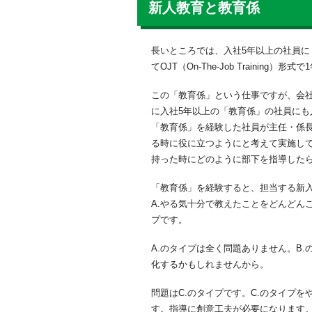
新人教育と教育係
長いところでは、入社5年以上の社員に
てOJT（On-The-Job Training
この「教育係」という仕事ですが、会社
に入社5年以上の「教育係」の社員に
「教育係」を経験した社員が主任・係
る時に役に立つようにと考えて実施し
持った時にどのように部下を指導した
「教育係」を経験すると、担当する新
A.やる気十分で教えたことをどんどん
プです。
A.のタイプは全く問題ありません。B
化するかもしれませんから。
問題はC.のタイプです。C.のタイプ
す。指導に創意工夫が必要になります