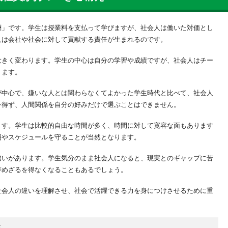
の時期・研修形式・期間
酬」です。学生は授業料を支払って学びますが、社会人は働いた対価とし
新入社員への具体的な指導ステップ
人は会社や社会に対して貢献する責任が生まれるのです。
をする？目的や定番の研修内容
大きく変わります。学生の中心は自分の学習や成績ですが、社会人はチー
セットを身に付ける
ります。
が中心で、嫌いな人とは関わらなくてよかった学生時代と比べて、社会人
習得
を得ず、人間関係を自分の好みだけで選ぶことはできません。
ます。学生は比較的自由な時間が多く、時間に対して寛容な面もあります
方習得
期やスケジュールを守ることが当然となります。
向上
向上
違いがあります。学生気分のまま社会人になると、現実とのギャップに苦
る研修設計のポイント
辞めざるを得なくなることもあるでしょう。
ント
社会人の違いを理解させ、社会で活躍できる力を身につけさせるために重
にし、本人にも伝える
な研修形式を選ぶ
いポイントを把握し、対処する
性