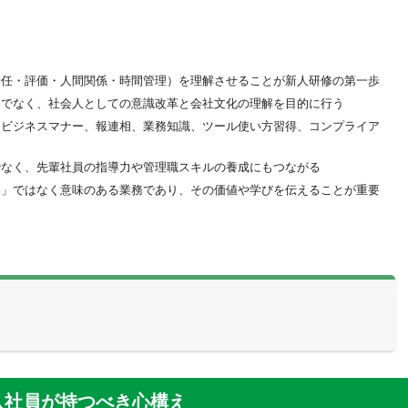
責任・評価・人間関係・時間管理）を理解させることが新人研修の第一歩
けでなく、社会人としての意識改革と会社文化の理解を目的に行う
、ビジネスマナー、報連相、業務知識、ツール使い方習得、コンプライア
でなく、先輩社員の指導力や管理職スキルの養成にもつながる
務」ではなく意味のある業務であり、その価値や学びを伝えることが重要
入社員が持つべき心構え
要性
たらす具体的なメリット
入社員が持つべき心構え