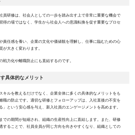
体制を整える
も選択肢のひとつ
社員研修は、社会人としての一歩を踏み出す上で非常に重要な機会で
るための“仕事の任せ方”の工夫
習得の場ではなく、学生から社会人への意識転換を促す重要なプロセ
員へ与えるべきか
与える際の注意点
や責任感を養い、企業の文化や価値観を理解し、仕事に臨むための心
改革におすすめの新人研修
質が大きく変わります。
上司・管理職向け研修
の戦力化や離職防止にも直結するのです。
らす具体的なメリット
のは適切なのでしょうか？
どのように選ぶべきですか？
スキルを教えるだけでなく、企業全体に多くの具体的なメリットをも
果がありますか？
離職の防止です。適切な研修とフォローアップは、入社直後の不安を
ですか？
る」という安心感を与え、新入社員のエンゲージメントを高めます。
すか、それとも外部委託が良いですか？
までの期間が短縮され、組織の生産性向上に直結します。また、研修
透することで、社員全員が同じ方向を向きやすくなり、組織としての