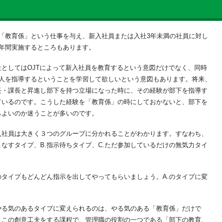
「教育係」という仕事を与え、新入社員または入社3年未満の社員に対し
）形式で1年間実施するところもあります。
としてはOJTによって新入社員を教育するという意図だけでなく、同時
も人を指導するということを学習して欲しいという意図もあります。将来、
長・課長と昇進し部下を持つ立場になった時に、その経験が部下を指導す
ているのです。こうした経験を「教育係」の時にしておかないと、部下を
らよいのか迷うことが多いのです。
入社員は大きく３つのグループに分かれることがわかります。すなわち、
こなすタイプ、B.指示待ちタイプ、C.ただ参加しているだけの無気力タイ
.のタイプもどんどん指示を出してやってもらいましょう。A.のタイプに変
をやる気のあるタイプに変えられるのは、やる気のある「教育係」だけで
。この創意工夫をする課程で、管理職の役割の一つである「部下の教育、