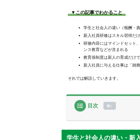
▼この記事でわかること
学生と社会人の違い（報酬・
新入社員研修はスキル習得だ
研修内容にはマインドセット
ンス教育などが含まれる
教育係制度は新人の育成だけ
新入社員に与える仕事は「雑
それでは解説していきます。
目次
学生と社会人の違い・新
新人・新入社員研修の重
新入社員研修が企業にも
学生と社会人の違い・新