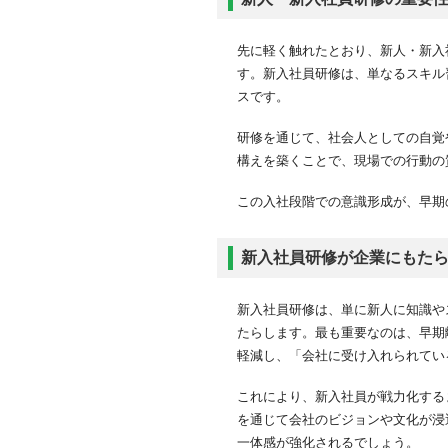
研修後のフォローアップ
新入社員研修は外部委託
先に軽く触れたとおり、新人・新入
新入社員を早期戦力化す
す。新入社員研修は、単なるスキル
どのような仕事を新入社
スです。
新入社員・新人に仕事を
研修を通じて、社会人としての自覚
新入社員の心構え・意識
構えを築くことで、現場での行動の
新入社員に仕事を与える
この入社段階での意識形成が、早期
まとめ
FAQ
新入社員研修が企業にもた
新入社員に雑用を任せる
新入社員に任せる仕事は
新入社員研修は、単に新人に知識や
教育係にはどのような効
たらします。最も重要なのは、早期
新入社員研修の目的は何
軽減し、「会社に受け入れられてい
研修は自社で行うべきで
これにより、新入社員が戦力化する
を通じて会社のビジョンや文化が浸
一体感が強化されるでしょう。