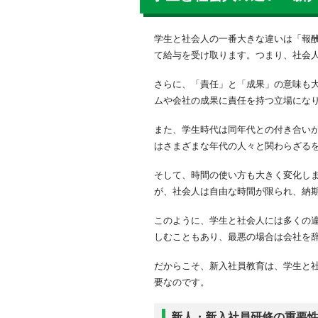
新人教育・新入社員研修
新人教育と教育係
学生と社会人の一番大きな違いは「報
OJTを成功させるための
て給与を受け取ります。つまり、社会
新人・新入社員研修は何
さらに、「責任」と「成果」の意味も
社会人としてのマインド
ムや会社の成果に責任を持つ立場にな
企業理念や社風の理解
また、学生時代は同年代との付き合い
ビジネスマナー・接遇の
はさまざまな年代の人々と関わらざる
仕事の進め方や報連相
業務知識の基礎を固める
そして、時間の使い方も大きく変化し
ツールやシステムの使い
が、社会人は自由な時間が限られ、納
コミュニケーション能力
コンプライアンスの意識
このように、学生と社会人には多くの
新入社員の主体性を育て
しむこともあり、最悪の場合は会社を
新入社員研修成功のポイ
だからこそ、新入社員教育は、学生と
なぜ研修するのかを明確
要なのです。
目的・内容に応じて最適
新入社員がつまずきやす
新人・新入社員研修の重要