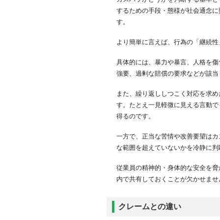
するための手段・態様が社会通念に
厚生労働省のマニュアル
す。
カスハラに対する企業と
自社の具体的な事例を収
より簡単に言えば、行為の「継続性
基本的な要素を押さえ、
業界別・顧客特性に応じた
具体的には、暴力や暴言、人格を傷
組織体制と役割分担を明
強要、過剰な賠償の要求などが該当
情報管理とセキュリティ
また、繰り返ししつこく対応を求め
再発防止のために継続的
す。たとえ一見軽微に見える言動で
カスハラに発展させない
得るのです。
事実・事象を明確かつ限
状況を正確に把握する
一方で、正当な苦情や改善要望はカ
現場の監督者（管理職な
な範囲を超えていないかを冷静に判
カスハラが疑われる場合
従業員の精神的・身体的な安全を脅
ハラスメント防止・カス
内で共有しておくことが欠かせませ
ハラスメント防止研修
カスハラ応対研修
クレームとの違い
カスハラ防止の適切な対