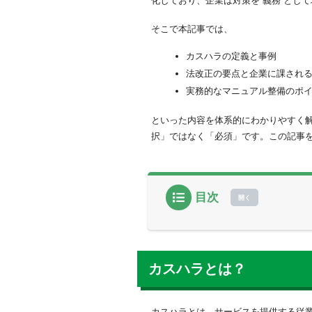
化しており、企業は対策を“義務”とし
そこで本記事では、
カスハラの定義と事例
法改正の要点と企業に課され
実務的なマニュアル整備のポ
といった内容を体系的にわかりやすく
択」ではなく「必須」です。この記事
目次
カスハラとは？
カスハラ（カスタマーハ
カスハラの判断基準
カスハラとは？
クレームとの違い
【業種別】よくあるカス
カスハラとは、サービスを提供する従