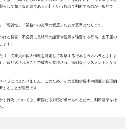
照らして相当な範囲であるか】という観点で判断するのが一般的で
を参考にする
しての基本方針を明確にする
集・分析する
」「悪質性」「業務への支障の程度」などが基準となります。
実務的な対応手順を明示する
対策を考える<
つける発言、不必要に長時間の謝罪や説明を強要する行為、土下座の
確にする
します。
対策も徹底する
たり、従業員の個人情報を特定して攻撃する行為もカスハラとされま
な改善・運用を行う
も、繰り返されることで被害が蓄積され、深刻なハラスメントとなり
ためのクレーム初期対応のポイント
定的に謝罪する
スハラには当たりません。このため、その言動や要求や態度が合理的
ど）または相談窓口に共有する
断することが重要です。
は複数名での対応も検討を
かす行為については、断固たる対応が求められるため、判断基準を社
ハラ対策におすすめの研修
ん。
策で働きやすいより職場環境へ