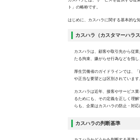
カスハラの法規制・義務
ト」の略称です。
カスハラ対策が義務化さ
はじめに、カスハラに関する基本的な
厚生労働省のカスハラ対
【2025年4月施行】東
カスハラ（カスタマーハラ
カスハラ防止に関する指
企業がカスハラ対策を怠
カスハラは、顧客や取引先から従業
たる拘束、嫌がらせ行為などを指し
従業員の離職・メンタル
法的責任や損害賠償
厚生労働省のガイドラインでは、「
企業イメージの低下、SN
や正当な要望とは区別されています
カスハラ対策義務化で企
カスハラは近年、接客やサービス業
社内の基本方針やルール
るためにも、その定義を正しく理解
通話録音機能の導入
らも、企業はカスハラの防止・対応
顧客対応マニュアルの作
クレーム・カスハラ発生
顧客への案内（掲示・通
カスハラの判断基準
管理職・従業員を対象と
カスハラかどうかを判断する基準と
カスハラ対策マニュアル