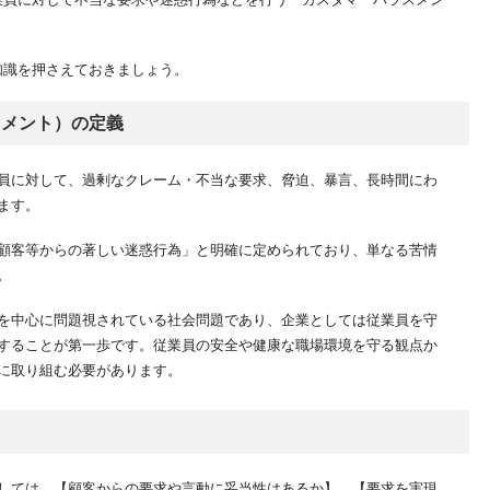
化について
れた背景
知識を押さえておきましょう。
策マニュアルの主な内容
京都カスハラ防止条例について
スメント）の定義
針（ガイドライン）の要約
った場合のリスクと対策するメリット
員に対して、過剰なクレーム・不当な要求、脅迫、暴言、長時間にわ
ます。
不調
顧客等からの著しい迷惑行為」と明確に定められており、単なる苦情
Sやメディアによる炎上
。
業に求められる対策
を中心に問題視されている社会問題であり、企業としては従業員を守
の明確化と従業員への周知
することが第一歩です。従業員の安全や健康な職場環境を守る観点か
に取り組む必要があります。
成
後の相談窓口・報告体制の構築
知）
した研修の実施
しては、【顧客からの要求や言動に妥当性はあるか】、【要求を実現
作成・運用の8つのポイント