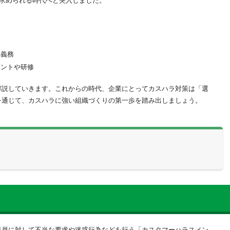
て求められる時代へと突入しました。
る義務
イントや研修
解説していきます。これからの時代、企業にとってカスハラ対策は「選
を通じて、カスハラに強い組織づくりの第一歩を踏み出しましょう。
ラスメント）の定義
ハラ事例
業員に対して不当な要求や迷惑行為などを行う「カスタマーハラスメン