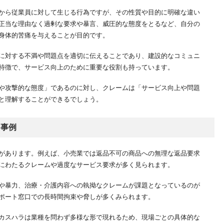
から従業員に対して生じる行為ですが、その性質や目的に明確な違い
正当な理由なく過剰な要求や暴言、威圧的な態度をとるなど、自分の
身体的苦痛を与えることが目的です。
に対する不満や問題点を適切に伝えることであり、建設的なコミュニ
特徴で、サービス向上のために重要な役割も持っています。
や攻撃的な態度」であるのに対し、クレームは「サービス向上や問題
と理解することができるでしょう。
ラ事例
があります。例えば、小売業では返品不可の商品への無理な返品要求
にわたるクレームや過度なサービス要求が多く見られます。
や暴力、治療・介護内容への執拗なクレームが課題となっているのが
ポート窓口での長時間拘束や脅しが多くみられます。
カスハラは業種を問わず多様な形で現れるため、現場ごとの具体的な