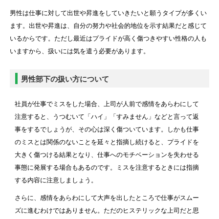
男性は仕事に対して出世や昇進をしていきたいと願うタイプが多くい
ます。出世や昇進は、自分の努力や社会的地位を示す結果だと感じて
いるからです。ただし最近はプライドが高く傷つきやすい性格の人も
いますから、扱いには気を遣う必要があります。
男性部下の扱い方について
社員が仕事でミスをした場合、上司が人前で感情をあらわにして
注意すると、うつむいて「ハイ」「すみません」などと言って返
事をするでしょうが、その心は深く傷ついています。しかも仕事
のミスとは関係のないことを延々と指摘し続けると、プライドを
大きく傷つける結果となり、仕事へのモチベーションを失わせる
事態に発展する場合もあるのです。ミスを注意するときには指摘
する内容に注意しましょう。
さらに、感情をあらわにして大声を出したところで仕事がスムー
ズに進むわけではありません。ただのヒステリックな上司だと思