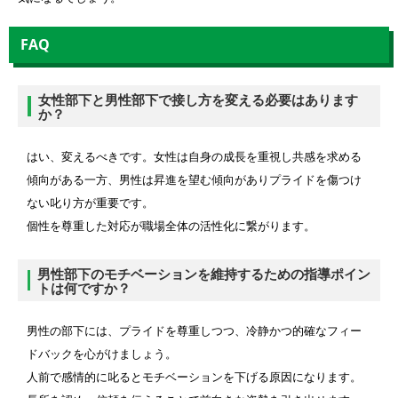
FAQ
女性部下と男性部下で接し方を変える必要はあります
か？
はい、変えるべきです。女性は自身の成長を重視し共感を求める
傾向がある一方、男性は昇進を望む傾向がありプライドを傷つけ
ない叱り方が重要です。
個性を尊重した対応が職場全体の活性化に繋がります。
男性部下のモチベーションを維持するための指導ポイン
トは何ですか？
男性の部下には、プライドを尊重しつつ、冷静かつ的確なフィー
ドバックを心がけましょう。
人前で感情的に叱るとモチベーションを下げる原因になります。