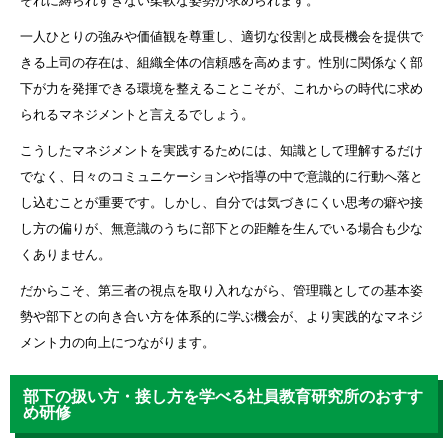
それに縛られすぎない柔軟な姿勢が求められます。
一人ひとりの強みや価値観を尊重し、適切な役割と成長機会を提供で
きる上司の存在は、組織全体の信頼感を高めます。性別に関係なく部
下が力を発揮できる環境を整えることこそが、これからの時代に求め
られるマネジメントと言えるでしょう。
こうしたマネジメントを実践するためには、知識として理解するだけ
でなく、日々のコミュニケーションや指導の中で意識的に行動へ落と
し込むことが重要です。しかし、自分では気づきにくい思考の癖や接
し方の偏りが、無意識のうちに部下との距離を生んでいる場合も少な
くありません。
だからこそ、第三者の視点を取り入れながら、管理職としての基本姿
勢や部下との向き合い方を体系的に学ぶ機会が、より実践的なマネジ
メント力の向上につながります。
部下の扱い方・接し方を学べる社員教育研究所のおすす
め研修