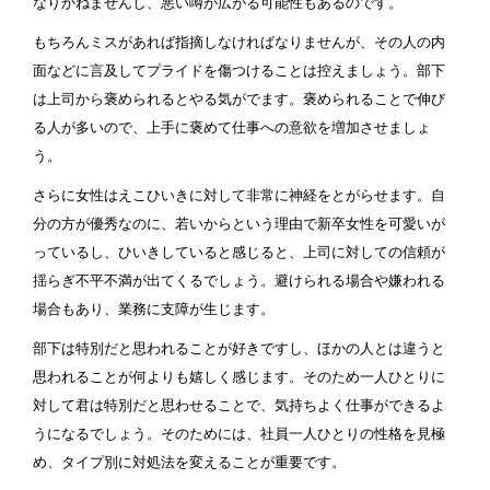
なりかねませんし、悪い噂が広がる可能性もあるのです。
もちろんミスがあれば指摘しなければなりませんが、その人の内
面などに言及してプライドを傷つけることは控えましょう。部下
は上司から褒められるとやる気がでます。褒められることで伸び
る人が多いので、上手に褒めて仕事への意欲を増加させましょ
う。
さらに女性はえこひいきに対して非常に神経をとがらせます。自
分の方が優秀なのに、若いからという理由で新卒女性を可愛いが
っているし、ひいきしていると感じると、上司に対しての信頼が
揺らぎ不平不満が出てくるでしょう。避けられる場合や嫌われる
場合もあり、業務に支障が生じます。
部下は特別だと思われることが好きですし、ほかの人とは違うと
思われることが何よりも嬉しく感じます。そのため一人ひとりに
対して君は特別だと思わせることで、気持ちよく仕事ができるよ
うになるでしょう。そのためには、社員一人ひとりの性格を見極
め、タイプ別に対処法を変えることが重要です。