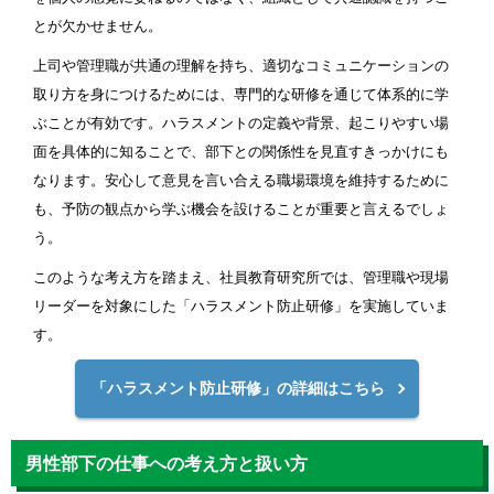
とが欠かせません。
上司や管理職が共通の理解を持ち、適切なコミュニケーションの
取り方を身につけるためには、専門的な研修を通じて体系的に学
ぶことが有効です。ハラスメントの定義や背景、起こりやすい場
面を具体的に知ることで、部下との関係性を見直すきっかけにも
なります。安心して意見を言い合える職場環境を維持するために
も、予防の観点から学ぶ機会を設けることが重要と言えるでしょ
う。
このような考え方を踏まえ、社員教育研究所では、管理職や現場
リーダーを対象にした「ハラスメント防止研修」を実施していま
す。
「ハラスメント防止研修」の詳細はこちら
男性部下の仕事への考え方と扱い方