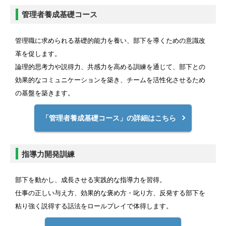
管理者養成基礎コース
管理職に求められる基礎的能力を養い、部下を導くための意識改
革を促します。
論理的思考力や説得力、共感力を高める訓練を通じて、部下との
効果的なコミュニケーションを築き、チームを活性化させるため
の基盤を築きます。
「管理者養成基礎コース」の詳細はこちら
指導力開発訓練
部下を動かし、成長させる実践的な指導力を習得。
仕事の正しい与え方、効果的な褒め方・叱り方、反発する部下を
粘り強く説得する話法をロールプレイで体得します。