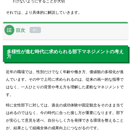
下げないようにすることが大切
それでは、より具体的に解説していきます。
目次
多様性が進む時代に求められる部下マネジメントの考え方
多様性が進む時代に求められる部下マネジメントの考え
女性部下と男性部下がいる職場では
方
女性部下の仕事への考え方と扱い方
女性にとって働くこととは
近年の職場では、性別だけでなく年齢や働き方、価値観の多様化が進
女性部下の扱い方について
んでいます。その中で上司に求められるのは、従来の画一的な指導で
女性部下の成長を促すフィードバックの工夫
はなく、一人ひとりの背景や考え方を理解した柔軟なマネジメントで
女性部下のキャリア意識は一様ではない
す。
ライフイベントを前提にしすぎない姿勢が信頼を生む
特に女性部下に対しては、過去の成功体験や固定観念をそのまま当て
ハラスメントと受け取られないための上司の意識
はめるのではなく、今の時代に合った接し方が重要になります。部下
が安心して意見を述べ、自分らしく力を発揮できる環境を整えること
男性部下の仕事への考え方と扱い方
が、結果として組織全体の成果向上につながるのです。
男性部下の扱い方について