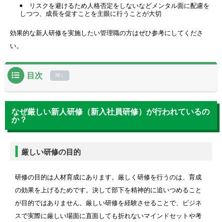
リスクを避けるため人格否定をしないなどメンタル面に配慮を
しつつ、成長を促すことを主眼に行うことが大切
効果的な新人研修を実施したい管理職の方はぜひ参考にしてくださ
い。
目次
なぜ厳しい新人研修（新入社員研修）が行われているのか？
なぜ厳しい新人研修（新入社員研修）が行われているの
厳しい研修の目的
か？
厳しい研修の効果
新入社員研修がきついと感じてしまう6つの理由
厳しい研修の目的
会社や環境に慣れていないストレス
覚えるべき情報量が多い
研修の目的は人材育成にあります。厳しく研修を行うのは、育成
研修の指導が厳しい
の効果を上げるためです。決して部下を精神的に追いつめること
が目的ではありません。厳しい研修を経験させることで、ビジネ
監視されていると感じ緊張状態から抜けられない
スで実際に厳しい場面に直面しても折れないマインドセットや考
人間関係がうまくいかない