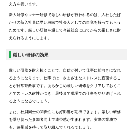
え方を養います。
研修の意味を見出せない
新人研修やマナー研修で厳しい研修が行われるのは、入社したば
厳しい・きつい新人研修（新入社員研修）を行うリスク
かりの新入社員に早い段階で社会人としての自覚を持ってもらう
研修に付いていけない、理解度の低下、早期離職
ためです。厳しい研修を通して今後社会に出てからの厳しさに耐
会社の評判が下がる
えられるようにします。
新入研修（新入社員研修）を厳しい・きついと感じさせないポイ
ント
厳しい研修の効果
研修の目的やゴールのイメージを説明する
余裕を持ったスケジュールやプログラムを組む
厳しい研修を耐え抜くことで、自信が付いて仕事に前向きになれ
グループワークを取り入れる
るようになります。仕事では、さまざまなストレスに直面するこ
成功体験を積ませる
とが日常茶飯事です。あらかじめ厳しい研修をクリアしておくこ
メンター制度を活用する
とでストレス耐性がつき、最後まで現場での仕事をやり遂げられ
るようになるでしょう。
厳しい・きつい新人研修（新入社員研修）をする際の注意点
また、社員同士の関係性にも好影響が期待できます。厳しい研修
参加者の人格を否定しない
を乗り切った参加者同士で連帯感が生まれます。実際の業務で
厳しさだけを感じさせる研修内容にしない
も、連帯感を持って取り組んでくれるでしょう。
研修参加者のメンタルを追いつめない