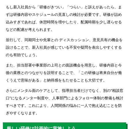
もし新入社員から「研修がきつい」「つらい」と訴えがあったら、ま
ずは研修内容やスケジュールの見直しの検討が必要です。研修が詰め
込みすぎであれば、休憩時間を増やしたり、配属時期を少し遅らせる
などの配慮が考えられます。
並行して、同期同士や先輩との ディスカッション、意見共有の機会を
設けることで、新入社員が感じている不安や疑問を表出しやすくする
のも有効でしょう。
また、担当部署や事業部の上司との面談機会を用意し、研修内容と今
後の業務とのつながりを説明することで、「この研修は将来自分が働
くうえで意味がある」と納得感をもたせることも大切です。
さらにメンタル面のケアとして、指導担当者だけでなく、別の“相談窓
口”になるメンター制度や、人事部門によるフォロー体制の整備も検討
すべきです。これにより、人間関係の悩みに一人で抱え込むことを防
ぎやすくなります。
厳しい研修は計画的に実施しよう