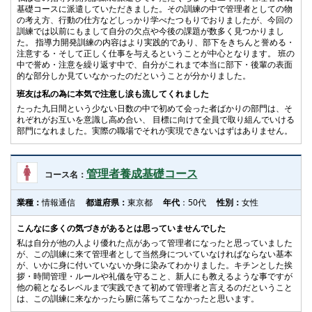
基礎コースに派遣していただきました。その訓練の中で管理者としての物
の考え方、行動の仕方などしっかり学べたつもりでおりましたが、今回の
訓練では以前にもまして自分の欠点や今後の課題が数多く見つかりまし
た。 指導力開発訓練の内容はより実践的であり、部下をきちんと誉める・
注意する・そして正しく仕事を与えるということが中心となります。 班の
中で誉め・注意を繰り返す中で、自分がこれまで本当に部下・後輩の表面
的な部分しか見ていなかったのだということが分かりました。
班友は私の為に本気で注意し涙も流してくれました
たった九日間という少ない日数の中で初めて会った者ばかりの部門は、そ
れぞれがお互いを意識し高め合い、 目標に向けて全員で取り組んでいける
部門になれました。実際の職場でそれが実現できないはずはありません。
管理者養成基礎コース
コース名：
業種：
情報通信
都道府県：
東京都
年代
：50代
性別：
女性
こんなに多くの気づきがあるとは思っていませんでした
私は自分が他の人より優れた点があって管理者になったと思っていました
が、この訓練に来て管理者として当然身についていなければならない基本
が、いかに身に付いていないか身に染みてわかりました。キチンとした挨
拶・時間管理・ルールや礼儀を守ること、新人にも教えるような事ですが
他の範となるレベルまで実践できて初めて管理者と言えるのだということ
は、この訓練に来なかったら腑に落ちてこなかったと思います。