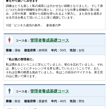
事もやり抜いてみせます
訓練はとても楽しく私の成長には欠かせない経験となりました。 そして身
につけた自信や積極性を持ち味とし、どのような仕事も積極的に取り組
み、上司や先輩、後輩から信頼を得られるよう努力し、また自分を成長さ
せる方法を教えて頂いたことに深く感謝しています。
※旧「ビジネス成功の条件」 参加者の声
管理者養成基礎コース
コース名：
業種：
運輸
都道府県：
静岡県
年代
：50代
性別：
女性
「私が真の管理者だ」
私は慣れるということに甘んじていました。初心を忘れていました。 それ
は、新しいことにチャレンジする芽も潰していたということです。また、
それは仕事の精度も低めていました。 私はこの自分のマイナスを、富士宮
の山に置いて帰ります。
管理者養成基礎コース
コース名：
業種：
製造
都道府県：
愛媛県
年代
：40代
性別：
男性