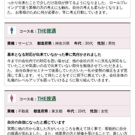
っかり出来たことで少しだけ自信が持てるようになりました。 ロールプレ
イングで違う業種の方の考えにも触れ、自分の考えも柔らかくなりまし
た。 お客様のために何が必要か、常に考え行動していきます。
THE接遇
コース名：
業種：
サービス
都道府県：
神奈川県
年代
：30代
性別：
男性
基本となる対応が出来ていなかった事に気付かされました
今までの会社内での対応を思い返せば、他の会社の方々に失礼な対応をし
ていたことや気遣いの点で出来ていない部分を勉強させていただきまし
た。 自分自身がセミナーで改善していただいた一礼や姿勢の修正をまず意
識して直します。 そして得たことをすぐに部下に教えていき、会社全体の
礼儀のレベルアップを図っていけるように取り組んでいきます。
THE接遇
コース名：
業種：
不動産
都道府県：
東京都
年代
：20代
性別：
女性
自分の自信になったと感じています
実際に他の方から直した方がいいところを教えて頂く事で、客観的に自分
の接遇が見れました。 また、他業界の方と研修を受けることで、新しい方