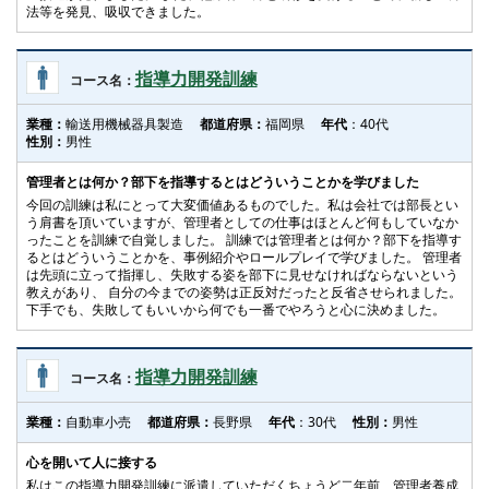
法等を発見、吸収できました。
指導力開発訓練
コース名：
業種：
輸送用機械器具製造
都道府県：
福岡県
年代
：40代
性別：
男性
管理者とは何か？部下を指導するとはどういうことかを学びました
今回の訓練は私にとって大変価値あるものでした。私は会社では部長とい
う肩書を頂いていますが、管理者としての仕事はほとんど何もしていなか
ったことを訓練で自覚しました。 訓練では管理者とは何か？部下を指導す
るとはどういうことかを、事例紹介やロールプレイで学びました。 管理者
は先頭に立って指揮し、失敗する姿を部下に見せなければならないという
教えがあり、 自分の今までの姿勢は正反対だったと反省させられました。
下手でも、失敗してもいいから何でも一番でやろうと心に決めました。
指導力開発訓練
コース名：
業種：
自動車小売
都道府県：
長野県
年代
：30代
性別：
男性
心を開いて人に接する
私はこの指導力開発訓練に派遣していただくちょうど二年前、管理者養成