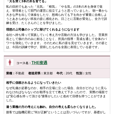
「天を突く3本の木を育てる」
私の目的でもあった「元気」「根気」「やる気」の3本の木を身体で覚
え、管理者として部門の運営に役立てようと思っていました。 朝一番から
大きな声を出して体操をしたり、怒鳴られても下を向かず審査に合格しよ
うとあきらめない班友の姿に感化され、日ごとに言動が変化し、全力で訓
練を受け、たくさんのことを学びました。
理想の上司像のトップに挙げてくれるようになります
会社へ持ち帰って実践していく考え方や言動の方法も学びました。 営業所
長として個の力のみに頼ることなく、所員の指導・育成を通して全体のパ
ワーを強化していきます。 そのために私の姿を見せていきます。その姿と
は、今回の訓練で学び、習得したものを全面に表現している姿です。
THE接遇
コース名：
業種：
不動産
都道府県：
東京都
年代
：20代
性別：
女性
相手に信頼されるようになっていきたい
なぜ礼儀が必要なのか、相手の立場に立った場合、自分がどのように見ら
れなければならないのか順序を立てて教えて下さったので、 実際の場面で
は”安心感を持って頂ける”接客がしたいと改めて目標を持つことができま
した。
違う業種の方の考えにも触れ、自分の考えも柔らかくなりました。
接客では臨機応変に”何が正解”ということは言いづらいですが、基礎がし