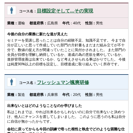
目標設定そして…その実現
コース名：
業種：
運輸
都道府県：
広島県
年代
：40代
性別：
男性
今後の自分の業務に新たな道が見えた
セミナーを受講し思ったことは自分の経験不足、知識不足です。 今まで自
分が正しいと思って作成していた部門の方針書もまだまだ組み立てが不十
分で、数値の捉え方が間違っていたことに気付かされました。 また部門の
全員が目標を理解し納得しているか、達成の為の意欲を燃やしているか、
進捗管理改善は出来ているか、など考えさせられる事ばかりでした。 今後
は純度90%以上の目標を設定し、目標達成に取り組んでいく所存です。
フレッシュマン颯爽研修
コース名：
業種：
製造
都道府県：
兵庫県
年代
：20代
性別：
男性
出来ないとはどのようなことなのか学びました
私はこれまでは、やれば出来るかもしれないのに自分で出来ないと決めつ
け、他人にチャンスを渡してしまいました。 このように思うのも私は自分
に自信が無かったからです。
会社に戻ってからも今回の訓練で培った根性と執念でどのような困難な仕