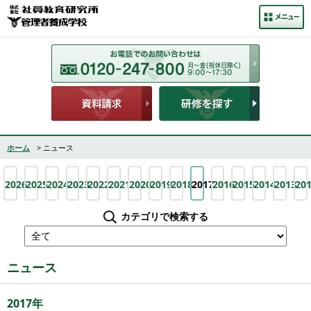
ホーム
> ニュース
2026
2025
2024
2023
2022
2021
2020
2019
2018
2017
2016
2015
2014
2013
20
カテゴリで検索する
ニュース
2017年