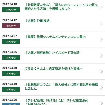
2017.04.18
【社員教育コラム】「新人にホウ・レン・ソウの質を
高めさせる方法」を掲載しました
お知らせ
2017.04.12
【大阪】THE 接遇
セミナー
2017.04.07
【重要】決済システムメンテナンスのご案内
お知らせ
2017.04.05
【大阪／無料体験】ハイスピード英会話
お知らせ
2017.03.30
てるみくらぶより内定取消を受けた皆様へ
お知らせ
2017.03.30
【社員教育コラム】「新人研修」に関する記事を掲載
しました
お知らせ
2017.03.06
【テレビ放映】3月11日（土） テレビ東京系列
「ABChanZoo」